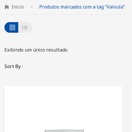
QUEM SOMOS
Início
Produtos marcados com a tag “Valvula”
SERVIÇOS
PRODUTOS
Automação Industrial
FALE CONOSCO
Caminhão Munck
Motobombas Schneider e Leão
Exibindo um único resultado
Locação de Geradores
Montagem e Manutenção de Poços
Sort By :