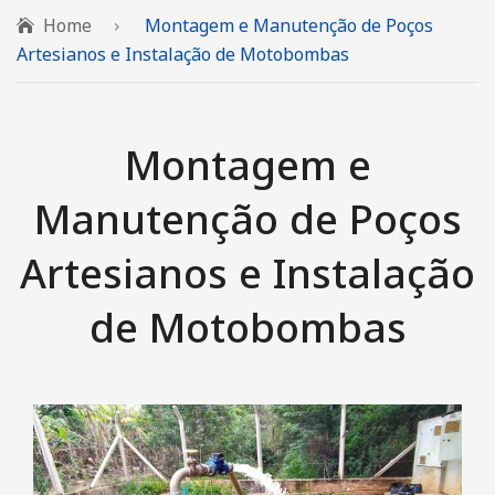
QUEM SOMOS
Home
Montagem e Manutenção de Poços
Artesianos e Instalação de Motobombas
SERVIÇOS
Automação Industrial
Montagem e
Caminhão Munck
Locação de Geradores
Manutenção de Poços
Montagem e Manutenção de Poços
Artesianos e Instalação
PRODUTOS
de Motobombas
Motobombas Schneider e Leão
FALE CONOSCO