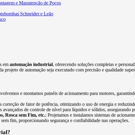
ntagem e Manutenção de Poços
tobombas Schneider e Leão
sco
as em
automação industrial
, oferecendo soluções completas e personali
da projeto de automação seja executado com precisão e qualidade super
nvolvemos e montamos painéis de acionamento para motores, garantindo
 correção de fator de potência, otimizando o uso de energia e reduzind
 avançados de controle de nível para líquidos e sólidos, assegurando pr
s, Rosca sem Fim, etc.
: Projetamos e instalamos sistemas de acioname
as sem fim, proporcionando segurança e confiabilidade nas operações.
rial?