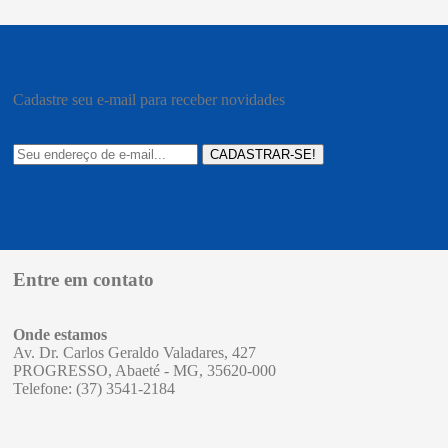
Cadastre seu e-mail para receber novidades
CADASTRAR-SE!
Entre em contato
Onde estamos
Av. Dr. Carlos Geraldo Valadares, 427
PROGRESSO, Abaeté - MG, 35620-000
Telefone: (37) 3541-2184