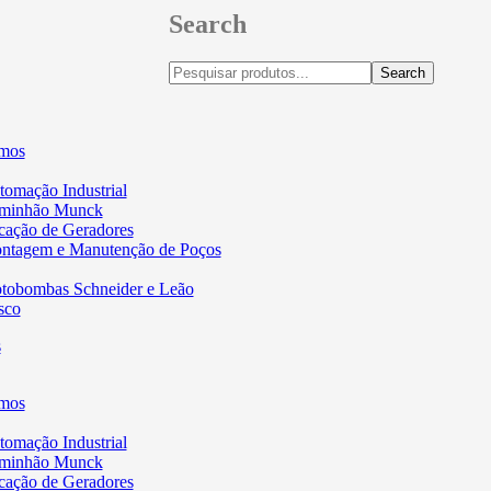
Search
Search
mos
omação Industrial
minhão Munck
cação de Geradores
ntagem e Manutenção de Poços
tobombas Schneider e Leão
sco
mos
omação Industrial
minhão Munck
cação de Geradores