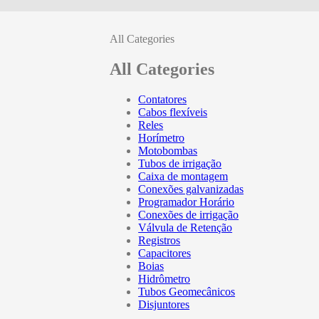
All Categories
All Categories
Contatores
Cabos flexíveis
Reles
Horímetro
Motobombas
Tubos de irrigação
Caixa de montagem
Conexões galvanizadas
Programador Horário
Conexões de irrigação
Válvula de Retenção
Registros
Capacitores
Boias
Hidrômetro
Tubos Geomecânicos
Disjuntores