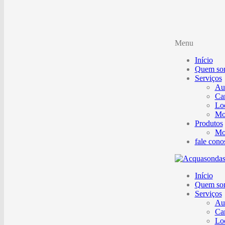
Menu
Início
Quem so
Serviços
Aut
Ca
Lo
Mo
Produtos
Mo
fale cono
Início
Quem so
Serviços
Aut
Ca
Lo