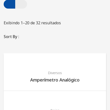
Automação Industrial
Caminhão Munck
Exibindo 1–20 de 32 resultados
Locação de Geradores
Montagem e Manutenção de Poços
Sort By :
PRODUTOS
Motobombas Schneider e Leão
FALE CONOSCO
Diversos
Amperímetro Analógico