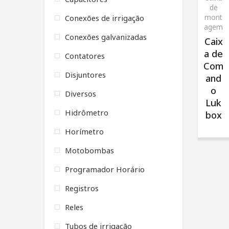
de
mont
Conexões de irrigação
agem
Conexões galvanizadas
Caix
a de
Contatores
Com
Disjuntores
and
o
Diversos
Luk
Hidrômetro
box
Horímetro
Motobombas
Programador Horário
Registros
Reles
Tubos de irrigação