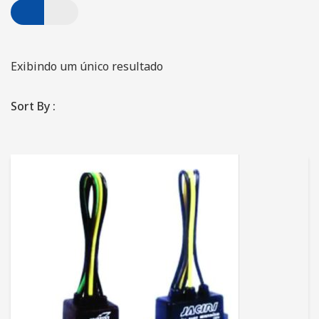
Automação Industrial
Caminhão Munck
Exibindo um único resultado
Locação de Geradores
Montagem e Manutenção de Poços
Sort By :
PRODUTOS
Motobombas Schneider e Leão
FALE CONOSCO