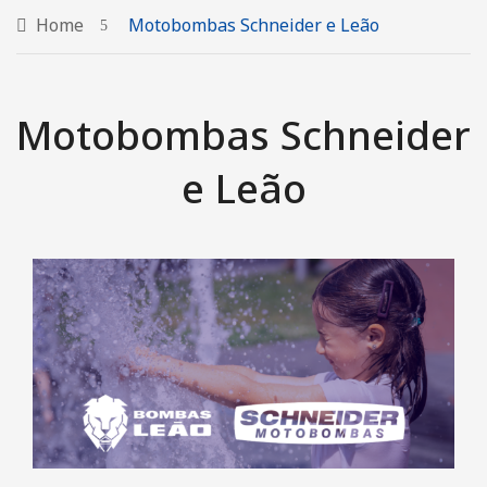
QUEM SOMOS
Home
Motobombas Schneider e Leão
SERVIÇOS
Automação Industrial
Motobombas Schneider
Caminhão Munck
e Leão
Locação de Geradores
Montagem e Manutenção de Poços
PRODUTOS
Motobombas Schneider e Leão
FALE CONOSCO