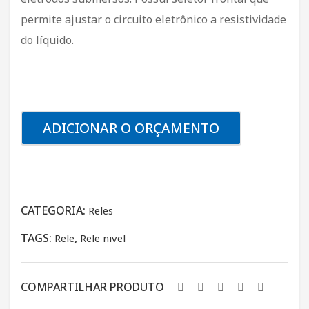
s a
mm
permite ajustar o circuito eletrônico a resistividade
440
a
do líquido.
Volt
75
s
mm
WE
G
ADICIONAR O ORÇAMENTO
CATEGORIA:
Reles
TAGS:
,
Rele
Rele nivel
COMPARTILHAR PRODUTO