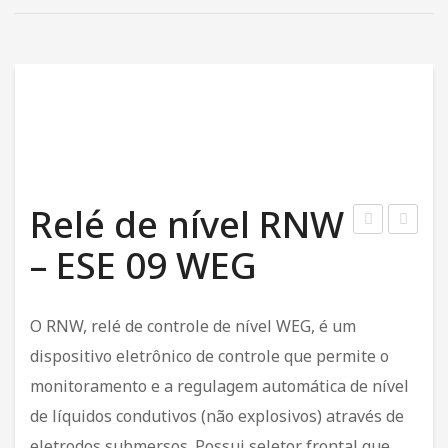
SERVIÇOS
Automação Industrial
Caminhão Munck
Locação de Geradores
Montagem e Manutenção de Poços
PRODUTOS
Relé de nível RNW
Motobombas Schneider e Leão
elé
ubo
– ESE 09 WEG
Falt
de
FALE CONOSCO
a
Irri
O RNW, relé de controle de nível WEG, é um
de
gaç
dispositivo eletrônico de controle que permite o
Fas
ão
monitoramento e a regulagem automática de nível
e
PVC
de líquidos condutivos (não explosivos) através de
220
de
Volt
32
eletrodos submersos. Possui seletor frontal que