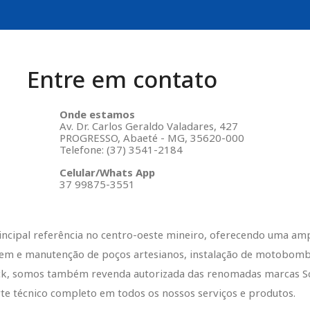
Entre em contato
Onde estamos
Av. Dr. Carlos Geraldo Valadares, 427
PROGRESSO, Abaeté - MG, 35620-000
Telefone: (37) 3541-2184
Celular/Whats App
37 99875-3551
rincipal referência no centro-oeste mineiro, oferecendo uma am
gem e manutenção de poços artesianos, instalação de motobomba
ck, somos também revenda autorizada das renomadas marcas Sc
orte técnico completo em todos os nossos serviços e produtos.