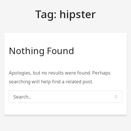
Automação Industrial
Tag:
hipster
Caminhão Munck
Locação de Geradores
Montagem e Manutenção de Poços
Nothing Found
PRODUTOS
Motobombas Schneider e Leão
Apologies, but no results were found. Perhaps
FALE CONOSCO
searching will help find a related post.