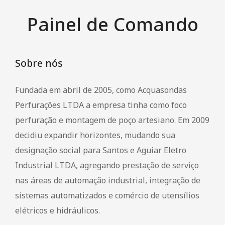
Automação Industrial
Painel de Comando
Caminhão Munck
Locação de Geradores
Sobre nós
Montagem e Manutenção de Poços
Fundada em abril de 2005, como Acquasondas
PRODUTOS
Perfurações LTDA a empresa tinha como foco
Motobombas Schneider e Leão
perfuração e montagem de poço artesiano. Em 2009
FALE CONOSCO
decidiu expandir horizontes, mudando sua
designação social para Santos e Aguiar Eletro
Industrial LTDA, agregando prestação de serviço
nas áreas de automação industrial, integração de
sistemas automatizados e comércio de utensílios
elétricos e hidráulicos.