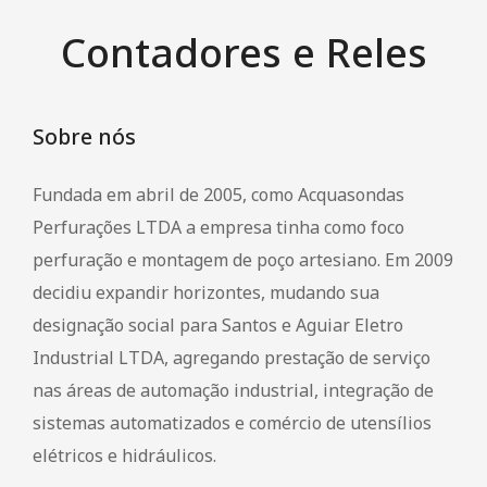
Automação Industrial
Contadores e Reles
Caminhão Munck
Locação de Geradores
Sobre nós
Montagem e Manutenção de Poços
Fundada em abril de 2005, como Acquasondas
PRODUTOS
Perfurações LTDA a empresa tinha como foco
Motobombas Schneider e Leão
perfuração e montagem de poço artesiano. Em 2009
FALE CONOSCO
decidiu expandir horizontes, mudando sua
designação social para Santos e Aguiar Eletro
Industrial LTDA, agregando prestação de serviço
nas áreas de automação industrial, integração de
sistemas automatizados e comércio de utensílios
elétricos e hidráulicos.